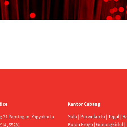
fice
Kantor Cabang
g 31 Papringan, Yogyakarta
Solo
|
Purwokerto
|
Tegal
|
B
Kulon Progo
|
Gunungkidul
|
IA, 55281