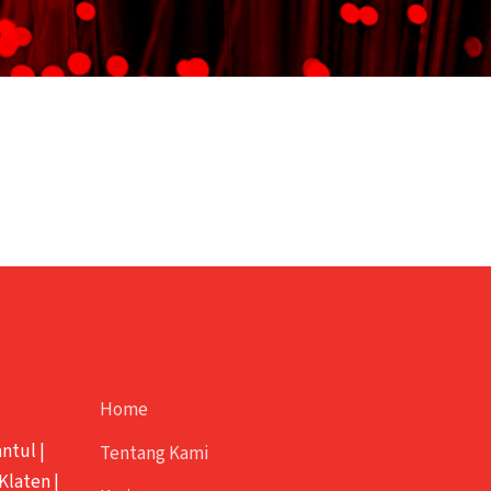
Home
antul
|
Tentang Kami
Klaten
|