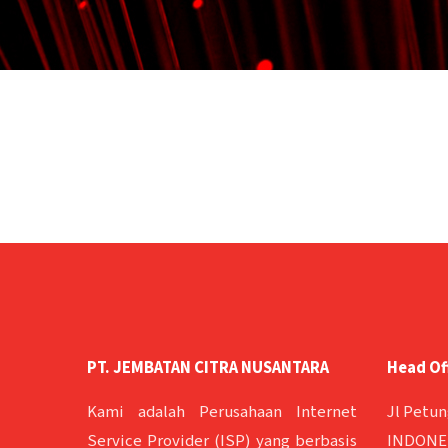
PT. JEMBATAN CITRA NUSANTARA
Head Of
Kami adalah Perusahaan Internet
Jl Petun
Service Provider (ISP) yang berbasis
INDONES