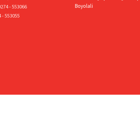
Boyolali
0274 - 553066
 - 553055
© Designed & Developed by
PT. JEMBATAN CITRA NUSANTARA