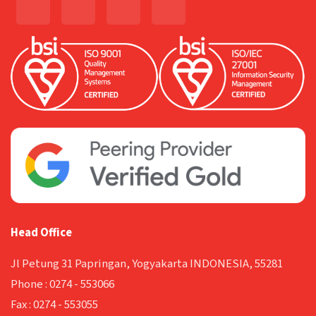
Head Office
Jl Petung 31 Papringan, Yogyakarta INDONESIA, 55281
Phone :
0274 - 553066
Fax :
0274 - 553055