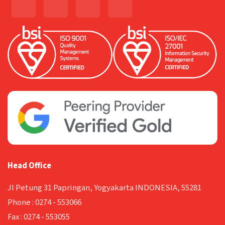
Head Office
Jl Petung 31 Papringan, Yogyakarta INDONESIA, 55281
Phone :
0274 - 553066
Fax :
0274 - 553055