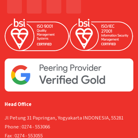
Head Office
Jl Petung 31 Papringan, Yogyakarta INDONESIA, 55281
Phone :
0274 - 553066
Fax :
0274 - 553055